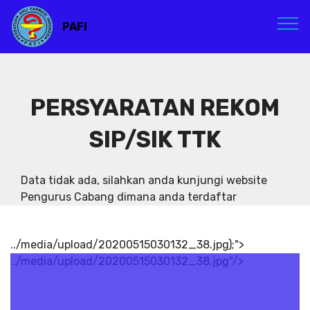
PAFI
PERSYARATAN REKOM
SIP/SIK TTK
Data tidak ada, silahkan anda kunjungi website
Pengurus Cabang dimana anda terdaftar
../media/upload/20200515030132_38.jpg);">
../media/upload/20200515030132_38.jpg"/>