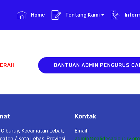
Home
Tentang Kami
Infor
AERAH
BANTUAN ADMIN PENGURUS C
mat
Kontak
 Ciburuy, Kecamatan Lebak,
Email :
paten / Kota Lebak, Provinsi
admin@pafidesaciburuy.org