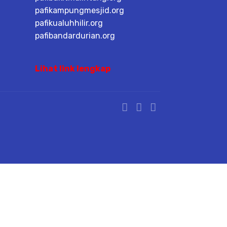
pafikampungmesjid.org
pafikualuhhilir.org
pafibandardurian.org
Lihat link lengkap