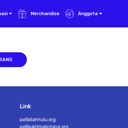
masi
Merchandise
Anggota
ABANG
Link
pafibilahhulu.org
pafibukitmalintang.org